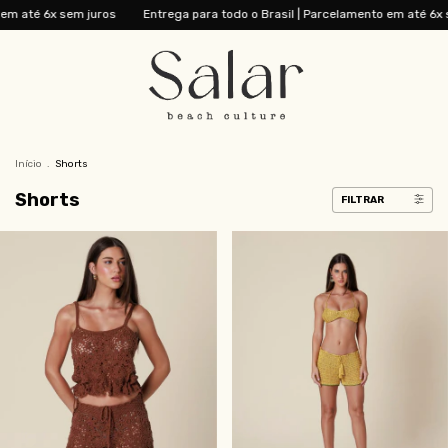
em até 6x sem juros
Entrega para todo o Brasil | Parcelamento em até 6x s
Início
.
Shorts
Shorts
FILTRAR