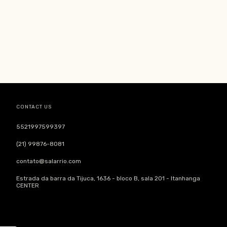
CONTACT US
5521997599397
(21) 99876-8081
contato@salarrio.com
Estrada da barra da Tijuca, 1636 - bloco B, sala 201 - Itanhanga
CENTER