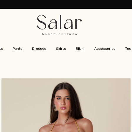
ts
Pants
Dresses
Skirts
Bikini
Accessories
Tod