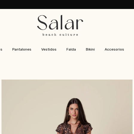
as
Pantalones
Vestidos
Falda
Bikini
Accesorios