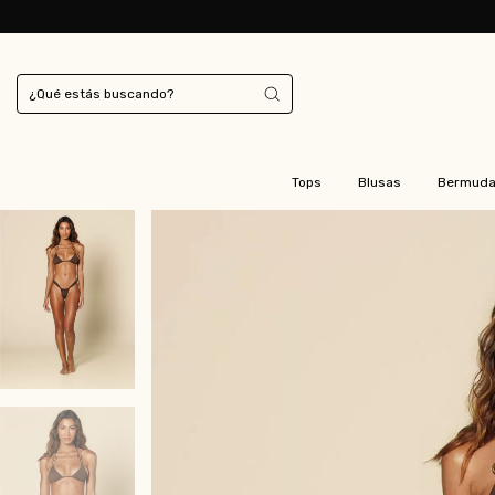
Tops
Blusas
Bermud