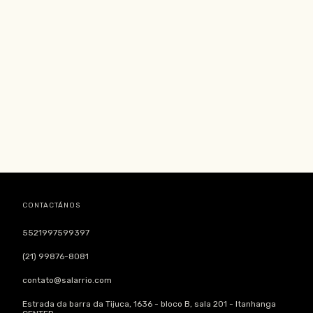
CONTACTÁNOS
5521997599397
(21) 99876-8081
contato@salarrio.com
Estrada da barra da Tijuca, 1636 - bloco B, sala 201 - Itanhanga