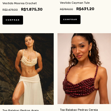
Vestido Cayman Tule
Vestido Moorea Crochet
R$631,20
R$1.875,30
R$789,00
R$2.679,00
COMPRAR
COMPRAR
Top Balabac Pedras Cereja
Top Balabac Pedras Areia