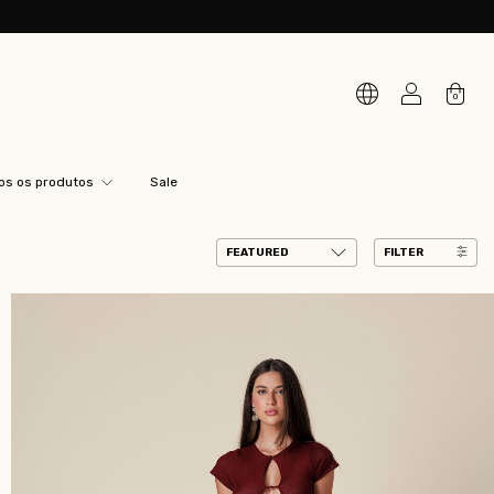
0
os os produtos
Sale
FILTER