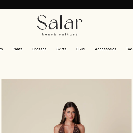
ts
Pants
Dresses
Skirts
Bikini
Accessories
Tod