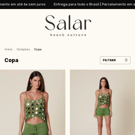
até 6x sem juros
Entrega para todo o Brasil | Parcelamento em até 6x sem
Início
.
Coleções
.
Copa
Copa
FILTRAR