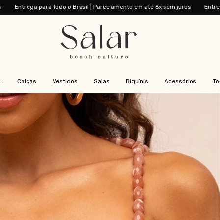
o Brasil | Parcelamento em até 6x sem juros
Entrega para todo o Brasil | 
s
Calças
Vestidos
Saias
Biquínis
Acessórios
To