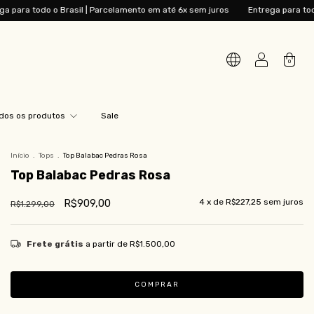
Parcelamento em até 6x sem juros
Entrega para todo o Brasil | Parcelamen
0
dos os produtos
Sale
Início
.
Tops
.
Top Balabac Pedras Rosa
Top Balabac Pedras Rosa
R$909,00
4
x de
R$227,25
sem juros
R$1.299,00
Frete grátis
a partir de
R$1.500,00